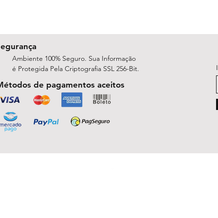
Segurança
Ambiente 100% Seguro. Sua Informação
é Protegida Pela Criptografia SSL 256-Bit.
Métodos de pagamentos aceitos
ShopArt Digital - Since 2014
São José do Rio Preto, SP 15047-254
michelle.rsilva@gmail.com - Whatsapp: (17) 99781-9391