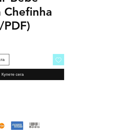
 Chefinha
o/PDF)
ата
Купете сега