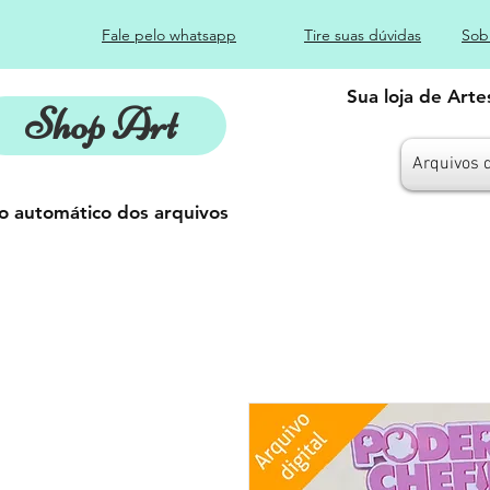
Fale pelo whatsapp
Tire suas dúvidas
Sob
Sua loja de Art
Shop Art
Arquivos 
o automático dos arquivos