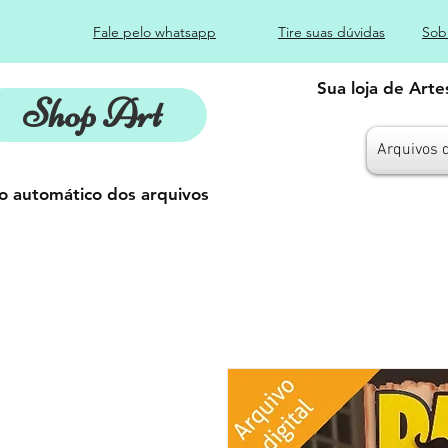
Fale pelo whatsapp
Tire suas dúvidas
Sob
Sua loja de Art
Shop Art
Arquivos 
o automático dos arquivos