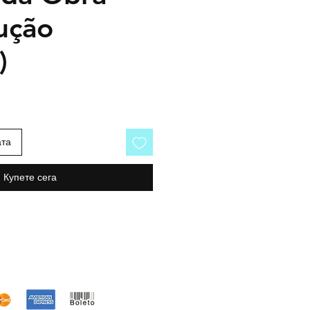
ução
)
ата
Купете сега