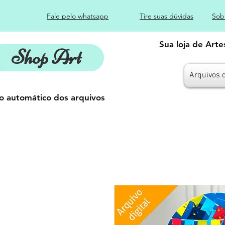
Fale pelo whatsapp
Tire suas dúvidas
Sob
Sua loja de Art
Shop Art
Arquivos 
o automático dos arquivos