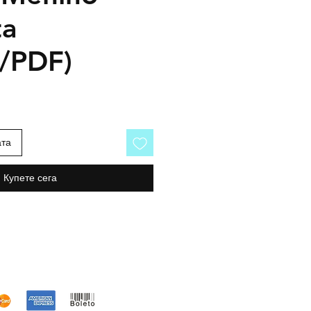
ta
o/PDF)
ата
Купете сега