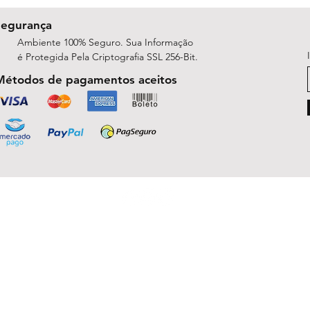
Segurança
Ambiente 100% Seguro. Sua Informação
é Protegida Pela Criptografia SSL 256-Bit.
Métodos de pagamentos aceitos
ShopArt Digital - Since 2014
São José do Rio Preto, SP 15047-254
michelle.rsilva@gmail.com - Whatsapp: (17) 99781-9391