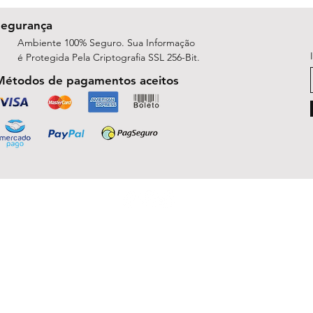
Segurança
Ambiente 100% Seguro. Sua Informação
é Protegida Pela Criptografia SSL 256-Bit.
Métodos de pagamentos aceitos
ShopArt Digital - Since 2014
São José do Rio Preto, SP 15047-254
michelle.rsilva@gmail.com - Whatsapp: (17) 99781-9391