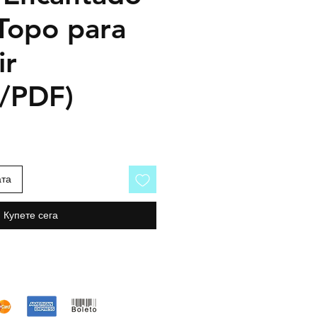
 Topo para
ir
o/PDF)
ата
Купете сега