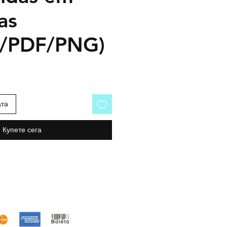
as
o/PDF/PNG)
ата
Купете сега